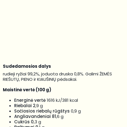
RUDŲJŲ RYŽIŲ
TRAPUČIAI, 120 G
Sudedamosios dalys
rudieji ryžiai 99,2%, joduota druska 0,8%. Galimi ŽEMĖS
RIEŠUTŲ, PIENO ir KIAUŠINIŲ pėdsakai.
Maistinė vertė (100 g)
Energinė vertė
1616 kJ/381 kcal
Riebalai 2
,9 g
Sočiosios riebalų rūgštys
0,9 g
Angliavandeniai 81
,6 g
Cukrūs 0
,3 g